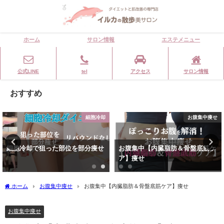
ホーム
サロン情報
エステメニュー
公式LINE
tel
アクセス
サロン情報
おすすめ
細胞冷却
お腹集中痩せ
細胞冷却で狙った部位を部分痩せ
お腹集中【内臓脂肪＆骨盤底筋ケ
ア】痩せ
ホーム
お腹集中痩せ
お腹集中【内臓脂肪＆骨盤底筋ケア】痩せ
お腹集中痩せ