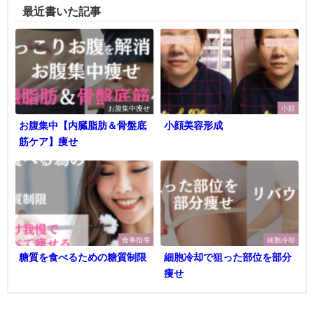
最近書いた記事
お腹集中痩せ
小顔
お腹集中【内臓脂肪＆骨盤底
小顔美容形成
筋ケア】痩せ
食事指導
細胞冷却
糖質を食べるための糖質制限
細胞冷却で狙った部位を部分
痩せ