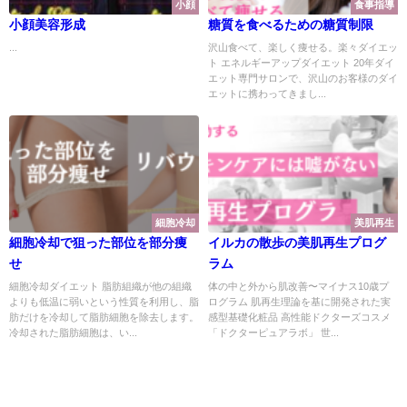
小顔
食事指導
小顔美容形成
糖質を食べるための糖質制限
...
沢山食べて、楽しく痩せる。楽々ダイエッ
ト エネルギーアップダイエット 20年ダイ
エット専門サロンで、沢山のお客様のダイ
エットに携わってきまし...
細胞冷却
美肌再生
細胞冷却で狙った部位を部分痩
イルカの散歩の美肌再生プログ
せ
ラム
細胞冷却ダイエット 脂肪組織が他の組織
体の中と外から肌改善〜マイナス10歳プ
よりも低温に弱いという性質を利用し、脂
ログラム 肌再生理論を基に開発された実
肪だけを冷却して脂肪細胞を除去します。
感型基礎化粧品 高性能ドクターズコスメ
冷却された脂肪細胞は、い...
「ドクターピュアラボ」 世...